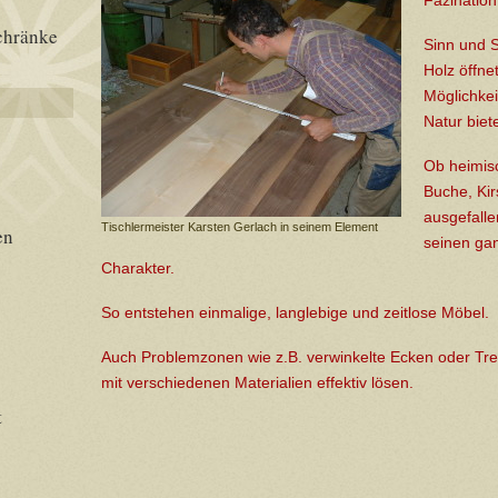
Fazination
chränke
Sinn und S
Holz öffn
Möglichkei
Natur biet
Ob heimisc
Buche, Ki
ausgefalle
Tischlermeister Karsten Gerlach in seinem Element
en
seinen ga
Charakter.
So entstehen einmalige, langlebige und zeitlose Möbel.
Auch Problemzonen wie z.B. verwinkelte Ecken oder Tr
mit verschiedenen Materialien effektiv lösen.
t