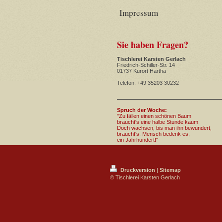
Impressum
Sie haben Fragen?
Tischlerei Karsten Gerlach
Friedrich-Schiller-Str. 14
01737 Kurort Hartha
Telefon: +49 35203 30232
Spruch der Woche:
"Zu fällen einen schönen Baum
braucht's eine halbe Stunde kaum.
Doch wachsen, bis man ihn bewundert,
braucht's, Mensch bedenk es,
ein Jahrhundert!"
Druckversion
|
Sitemap
© Tischlerei Karsten Gerlach