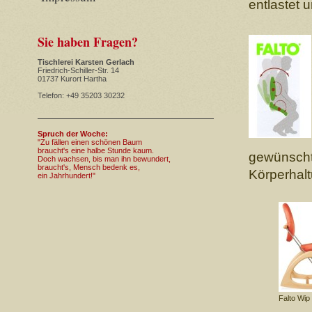
entlastet u
Sie haben Fragen?
Tischlerei Karsten Gerlach
Friedrich-Schiller-Str. 14
01737 Kurort Hartha
Telefon: +49 35203 30232
Spruch der Woche:
"Zu fällen einen schönen Baum
braucht's eine halbe Stunde kaum.
gewünschte
Doch wachsen, bis man ihn bewundert,
braucht's, Mensch bedenk es,
Körperhalt
ein Jahrhundert!"
Falto Wip