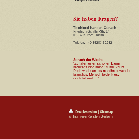
Sie haben Fragen?
Tischlerei Karsten Gerlach
Friedrich-Schiller-Str. 14
01737 Kurort Hartha
Telefon: +49 35203 30232
Spruch der Woche:
"Zu fällen einen schönen Baum
braucht's eine halbe Stunde kaum.
Doch wachsen, bis man ihn bewundert,
braucht's, Mensch bedenk es,
ein Jahrhundert!"
Druckversion
|
Sitemap
© Tischlerei Karsten Gerlach