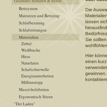
Gesundes Schlafen & Sitzen
Bettsystem
Die Auswa
Matratzen und Bettzeug
Materialien
lassen si
Schlafberatung
herausfind
Schlafstörungen
Bedürfnis
Materialien
Sie sollten
Zirbel
wohlfühlen
Weißbuche
Hier könn
Hirse
einen kurz
Naturlatex
verwendet
Schafschurwolle
gewinnen. 
Energieunterbetten
kontaktier
Milbenstopp
Massivholzbetten
Ergonomisch Sitzen
"Der Laden"