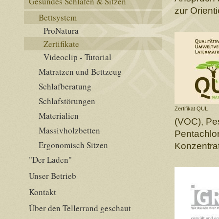
Gesundes Schlafen & Sitzen
zur Orient
Bettsystem
ProNatura
Zertifikate
Videoclip - Tutorial
Matratzen und Bettzeug
Schlafberatung
Schlafstörungen
Zertifikat QUL
Materialien
(VOC), Pe
Massivholzbetten
Pentachlo
Ergonomisch Sitzen
Konzentra
"Der Laden"
Unser Betrieb
Kontakt
Über den Tellerrand geschaut