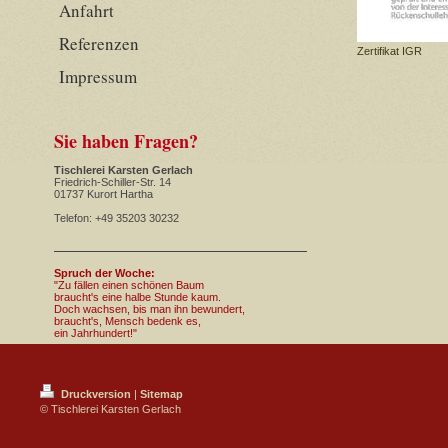
Anfahrt
Referenzen
Zertifikat IGR
Impressum
Sie haben Fragen?
Tischlerei Karsten Gerlach
Friedrich-Schiller-Str. 14
01737 Kurort Hartha
Telefon: +49 35203 30232
Spruch der Woche:
"Zu fällen einen schönen Baum
braucht's eine halbe Stunde kaum.
Doch wachsen, bis man ihn bewundert,
braucht's, Mensch bedenk es,
ein Jahrhundert!"
Druckversion
|
Sitemap
© Tischlerei Karsten Gerlach