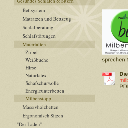
Gesundes Schlafen & Sitzen
Bettsystem
Matratzen und Bettzeug
Schlafberatung
Schlafstörungen
Materialien
Zirbel
Weißbuche
sprechen 
Hirse
Die
Naturlatex
mil
Schafschurwolle
PDF
Energieunterbetten
Milbenstopp
Massivholzbetten
Ergonomisch Sitzen
"Der Laden"