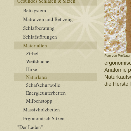
Gesundes Schlafen & Sitzen
Bettsystem
Matratzen und Bettzeug
Schlafberatung
Schlafstörungen
Materialien
Zirbel
Foto von ProNatura
Weißbuche
ergonomisc
Hirse
Anatomie p
Naturlatex
Naturkauts
die Herstel
Schafschurwolle
Energieunterbetten
Milbenstopp
Massivholzbetten
Ergonomisch Sitzen
"Der Laden"